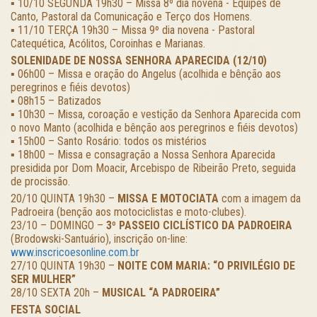
▪️ 10/10 SEGUNDA 19h30 – Missa 8º dia novena - Equipes de
Canto, Pastoral da Comunicação e Terço dos Homens.
▪️ 11/10 TERÇA 19h30 – Missa 9º dia novena - Pastoral
Catequética, Acólitos, Coroinhas e Marianas.
SOLENIDADE DE NOSSA SENHORA APARECIDA (12/10)
▪️ 06h00 – Missa e oração do Angelus (acolhida e bênção aos
peregrinos e fiéis devotos)
▪️ 08h15 – Batizados
▪️ 10h30 – Missa, coroação e vestição da Senhora Aparecida com
o novo Manto (acolhida e bênção aos peregrinos e fiéis devotos)
▪️ 15h00 – Santo Rosário: todos os mistérios
▪️ 18h00 – Missa e consagração a Nossa Senhora Aparecida
presidida por Dom Moacir, Arcebispo de Ribeirão Preto, seguida
de procissão.
20/10 QUINTA 19h30 –
MISSA E MOTOCIATA
com a imagem da
Padroeira (benção aos motociclistas e moto-clubes).
23/10 – DOMINGO –
3º PASSEIO CICLÍSTICO DA PADROEIRA
(Brodowski-Santuário), inscrição on-line:
www.inscricoesonline.com.br
27/10 QUINTA 19h30 –
NOITE COM MARIA: “O PRIVILÉGIO DE
SER MULHER”
28/10 SEXTA 20h –
MUSICAL “A PADROEIRA”
FESTA SOCIAL