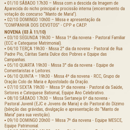
▪️ 01/10 SÁBADO 17h30 – Missa com a descida da Imagem de
Aparecida do nicho principal e procissão interna (encerramento da
votação do concurso “Manto de Maria”).
▪️ 02/10 DOMINGO 10h00 – Missa e apresentação da
“COMPANHIA DOS DEVOTOS” - CPP e CAEP.
NOVENA (03 À 11/10)
▪️ 03/10 SEGUNDA 19h30 – Missa 1º dia novena - Pastoral Familiar
(ECC e Catequese Matrimonial).
▪️ 04/10 TERÇA 19h30 - Missa 2° dia da novena - Pastoral de Rua
Padre Pio, Cáritas Santa Dulce dos Pobres e Equipe das
Campanhas.
▪️ 05/10 QUARTA 19h30 - Missa 3° dia da novena - Equipe de
Comentaristas e Leitores.
▪️ 06/10 QUINTA – 19h30 - Missa 4º dia novena - RCC, Grupo de
Oração Colo de Maria e Apostolado da Oração.
▪️ 07/10 SEXTA 19h30 – Missa 5º dia novena - Pastoral da Saúde,
Setores e Catequese Batismal, Equipe Ano Celebrativo.
▪️ 08/10 SÁBADO 17h30 – Missa Sertaneja 6º dia novena -
Pastoral Juvenil (EJC e Jovens de Maria) e do Pastoral do Dízimo
(bênção das grávidas, divulgação e apresentação do “Manto de
Maria” para sua vestição).
▪️ 09/10 DOMINGO 20h00 – Missa 7º dia novena - Equipe MESCE,
Equipe Patrimonial.