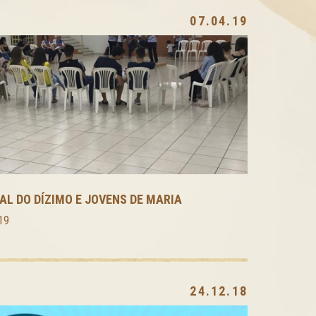
07.04.19
AL DO DÍZIMO E JOVENS DE MARIA
FESTA
019
Outubr
24.12.18