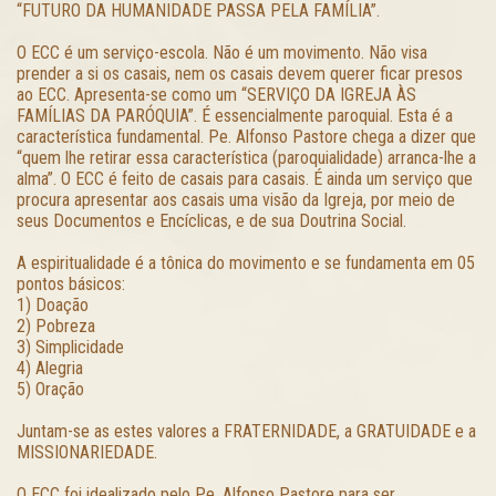
“FUTURO DA HUMANIDADE PASSA PELA FAMÍLIA”.
O ECC é um serviço-escola. Não é um movimento. Não visa
prender a si os casais, nem os casais devem querer ficar presos
ao ECC. Apresenta-se como um “SERVIÇO DA IGREJA ÀS
FAMÍLIAS DA PARÓQUIA”. É essencialmente paroquial. Esta é a
característica fundamental. Pe. Alfonso Pastore chega a dizer que
“quem lhe retirar essa característica (paroquialidade) arranca-lhe a
alma”. O ECC é feito de casais para casais. É ainda um serviço que
procura apresentar aos casais uma visão da Igreja, por meio de
seus Documentos e Encíclicas, e de sua Doutrina Social.
A espiritualidade é a tônica do movimento e se fundamenta em 05
pontos básicos:
1) Doação
2) Pobreza
3) Simplicidade
4) Alegria
5) Oração
Juntam-se as estes valores a FRATERNIDADE, a GRATUIDADE e a
MISSIONARIEDADE.
O ECC foi idealizado pelo Pe. Alfonso Pastore para ser