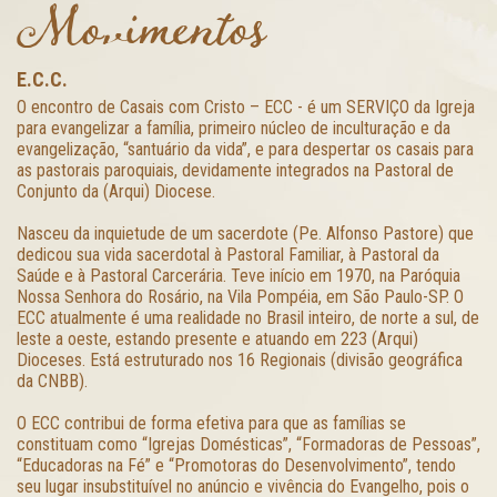
Movimentos
E.C.C.
O encontro de Casais com Cristo – ECC - é um SERVIÇO da Igreja
para evangelizar a família, primeiro núcleo de inculturação e da
evangelização, “santuário da vida”, e para despertar os casais para
as pastorais paroquiais, devidamente integrados na Pastoral de
Conjunto da (Arqui) Diocese.
Nasceu da inquietude de um sacerdote (Pe. Alfonso Pastore) que
dedicou sua vida sacerdotal à Pastoral Familiar, à Pastoral da
Saúde e à Pastoral Carcerária. Teve início em 1970, na Paróquia
Nossa Senhora do Rosário, na Vila Pompéia, em São Paulo-SP. O
ECC atualmente é uma realidade no Brasil inteiro, de norte a sul, de
leste a oeste, estando presente e atuando em 223 (Arqui)
Dioceses. Está estruturado nos 16 Regionais (divisão geográfica
da CNBB).
O ECC contribui de forma efetiva para que as famílias se
constituam como “Igrejas Domésticas”, “Formadoras de Pessoas”,
“Educadoras na Fé” e “Promotoras do Desenvolvimento”, tendo
seu lugar insubstituível no anúncio e vivência do Evangelho, pois o