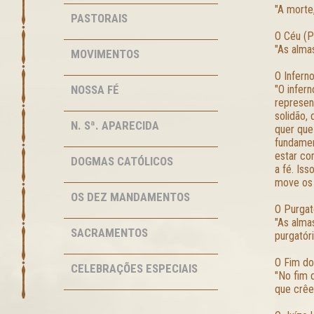
"A morte
PASTORAIS
O Céu (P
"As alma
MOVIMENTOS
O Infern
NOSSA FÉ
"O infern
represen
solidão,
N. Sª. APARECIDA
quer que
fundamen
estar co
DOGMAS CATÓLICOS
a fé. Iss
move os 
OS DEZ MANDAMENTOS
O Purgat
"As alma
SACRAMENTOS
purgatóri
O Fim do
CELEBRAÇÕES ESPECIAIS
"No fim 
que crêe