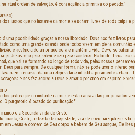
, na atual ordem de salvação, é consequência primitiva do pecado."
araíso)
s dos justos que no instante da morte se acham livres de toda culpa e 
o
o é uma possibilidade graças a nossa liberdade. Deus nos fez livres para
tado como uma grande ciranda onde todos vivem em plena comunhão en
 divisão e ausência do amor que gera e mantém a vida. Deve-se salienta
 seja. Jesus veio para salvar e não para condenar. No limite, Deus não 
tal, que vai se formando ao longo de toda vida, pelas nossos pensamen
m Deus para sempre. De qualquer forma, não se pode usar o inferno par
o favorece a criação de uma religiosidade infantil e puramente exterior.
corações e nos faz adorar a Deus e amar o próximo em espirito e vida.
ório
s dos justos que no instante da morte estão agravadas por pecados ven
o. O purgatório é estado de purificação."
 mundo e a Segunda vinda de Cristo
do mundo, Cristo, rodeado de majestade, virá de novo para julgar os ho
m em Jesus e comem de Seu corpo e bebem de Seu sangue, Ele lhes p