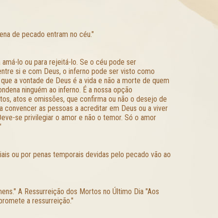
pena de pecado entram no céu."
 amá-lo ou para rejeitá-lo. Se o céu pode ser
tre si e com Deus, o inferno pode ser visto como
r que a vontade de Deus é a vida e não a morte de quem
condena ninguém ao inferno. É a nossa opção
tos, atos e omissões, que confirma ou não o desejo de
a convencer as pessoas a acreditar em Deus ou a viver
 Deve-se privilegiar o amor e não o temor. Só o amor
"
iais ou por penas temporais devidas pelo pecado vão ao
mens." A Ressurreição dos Mortos no Último Dia "Aos
romete a ressurreição."