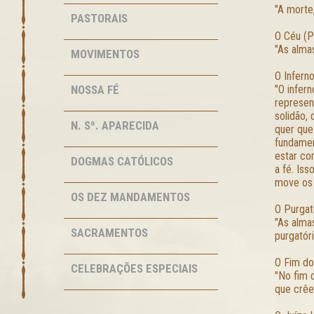
"A morte
PASTORAIS
O Céu (P
"As alma
MOVIMENTOS
O Infern
NOSSA FÉ
"O infern
represen
solidão,
N. Sª. APARECIDA
quer que
fundamen
estar co
DOGMAS CATÓLICOS
a fé. Iss
move os 
OS DEZ MANDAMENTOS
O Purgat
"As alma
SACRAMENTOS
purgatóri
O Fim do
CELEBRAÇÕES ESPECIAIS
"No fim 
que crêe