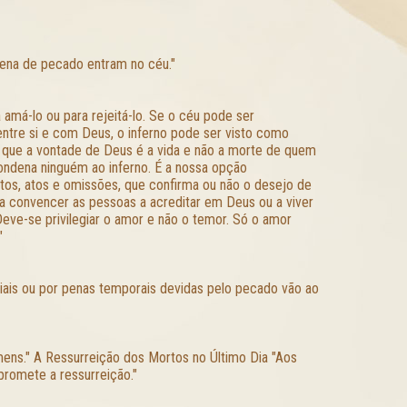
pena de pecado entram no céu."
 amá-lo ou para rejeitá-lo. Se o céu pode ser
tre si e com Deus, o inferno pode ser visto como
r que a vontade de Deus é a vida e não a morte de quem
condena ninguém ao inferno. É a nossa opção
tos, atos e omissões, que confirma ou não o desejo de
a convencer as pessoas a acreditar em Deus ou a viver
 Deve-se privilegiar o amor e não o temor. Só o amor
"
iais ou por penas temporais devidas pelo pecado vão ao
mens." A Ressurreição dos Mortos no Último Dia "Aos
romete a ressurreição."