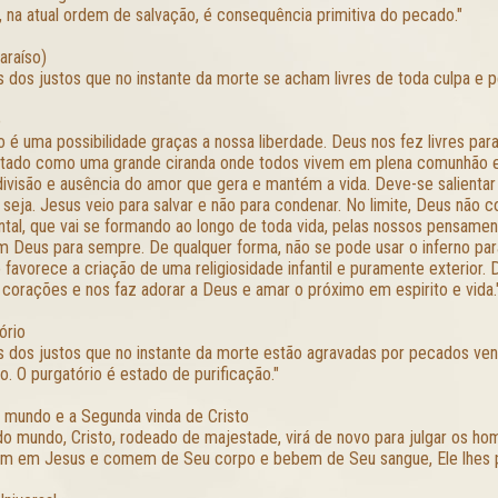
, na atual ordem de salvação, é consequência primitiva do pecado."
araíso)
s dos justos que no instante da morte se acham livres de toda culpa e 
o
o é uma possibilidade graças a nossa liberdade. Deus nos fez livres para
tado como uma grande ciranda onde todos vivem em plena comunhão en
 divisão e ausência do amor que gera e mantém a vida. Deve-se salienta
 seja. Jesus veio para salvar e não para condenar. No limite, Deus não 
tal, que vai se formando ao longo de toda vida, pelas nossos pensamen
m Deus para sempre. De qualquer forma, não se pode usar o inferno par
o favorece a criação de uma religiosidade infantil e puramente exterior.
corações e nos faz adorar a Deus e amar o próximo em espirito e vida.
ório
s dos justos que no instante da morte estão agravadas por pecados ven
o. O purgatório é estado de purificação."
 mundo e a Segunda vinda de Cristo
do mundo, Cristo, rodeado de majestade, virá de novo para julgar os ho
m em Jesus e comem de Seu corpo e bebem de Seu sangue, Ele lhes p